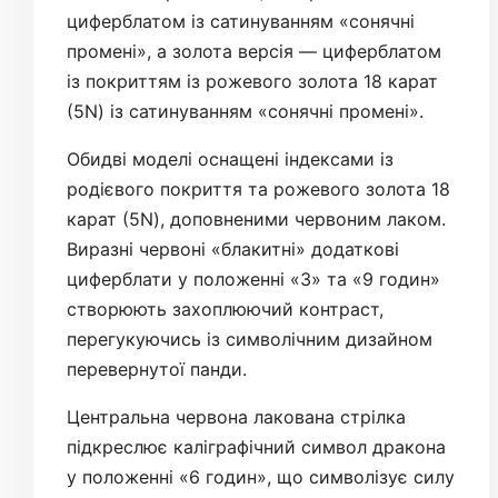
циферблатом із сатинуванням «сонячні
промені», а золота версія — циферблатом
із покриттям із рожевого золота 18 карат
(5N) із сатинуванням «сонячні промені».
Обидві моделі оснащені індексами із
родієвого покриття та рожевого золота 18
карат (5N), доповненими червоним лаком.
Виразні червоні «блакитні» додаткові
циферблати у положенні «3» та «9 годин»
створюють захоплюючий контраст,
перегукуючись із символічним дизайном
перевернутої панди.
Центральна червона лакована стрілка
підкреслює каліграфічний символ дракона
у положенні «6 годин», що символізує силу