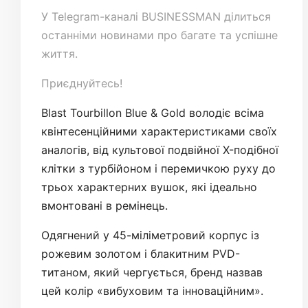
У
Telegram-каналі
BUSINESSMAN ділиться
останніми новинами про багате та успішне
життя.
Приєднуйтесь!
Blast Tourbillon Blue & Gold володіє всіма
квінтесенційними характеристиками своїх
аналогів, від культової подвійної X-подібної
клітки з турбійоном і перемичкою руху до
трьох характерних вушок, які ідеально
вмонтовані в ремінець.
Одягнений у 45-міліметровий корпус із
рожевим золотом і блакитним PVD-
титаном, який чергується, бренд назвав
цей колір «вибуховим та інноваційним».