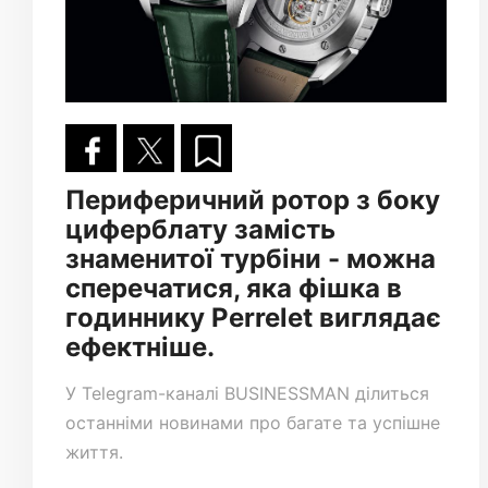
Периферичний ротор з боку
циферблату замість
знаменитої турбіни - можна
сперечатися, яка фішка в
годиннику Perrelet виглядає
ефектніше.
У
Telegram-каналі
BUSINESSMAN ділиться
останніми новинами про багате та успішне
життя.