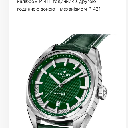
калібром P-411, годинник з другою
годинною зоною - механізмом P-421.