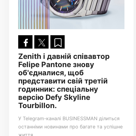
Zenith і давній співавтор
Felipe Pantone знову
об'єдналися, щоб
представити свій третій
годинник: спеціальну
версію Defy Skyline
Tourbillon.
У
Telegram-каналі
BUSINESSMAN ділиться
останніми новинами про багате та успішне
життя.