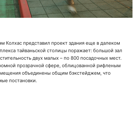
м Колхас представил проект здания еще в далеком
мплекса тайваньской столицы поражает: большой зал
стительность двух малых – по 800 посадочных мест.
громной прозрачной сфере, облицованной рифленым
помещения объединены общим бэкстейджем, что
мые постановки.