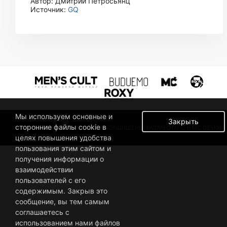
Автор: Дмитрий Петросьянц
Источник:
GQ
Мы используем основные и
Закрыть
сторонние файлы cookie в
© 2019 BUSINESSMAN. ВСЕ ПРАВА ЗАЩИЩЕНЫ. РАЗРАБОТАНО В MC DESIGN.
целях повышения удобства
пользования этим сайтом и
получения информации о
взаимодействии
пользователей с его
содержимым. Закрыв это
сообщение, вы тем самым
соглашаетесь с
использованием нами файлов