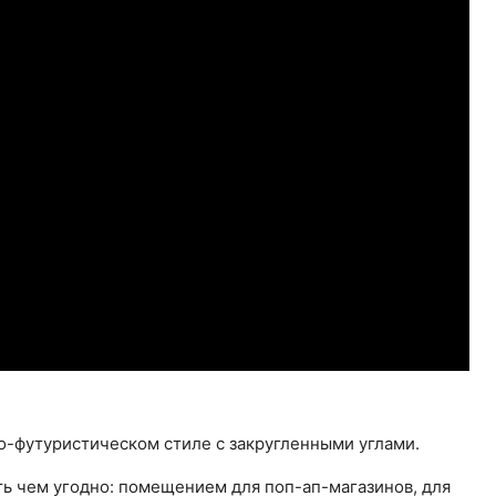
о-футуристическом стиле с закругленными углами.
ь чем угодно: помещением для поп-ап-магазинов, для