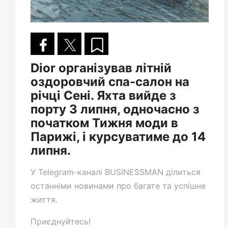
Dior організував літній
оздоровчий спа-салон на
річці Сені. Яхта вийде з
порту 3 липня, одночасно з
початком Тижня моди в
Парижі, і курсуватиме до 14
липня.
У
Telegram-каналі
BUSINESSMAN ділиться
останніми новинами про багате та успішне
життя.
Приєднуйтесь!