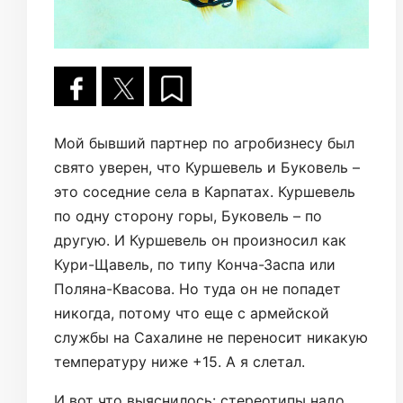
Мой бывший партнер по агробизнесу был
свято уверен, что Куршевель и Буковель –
это соседние села в Карпатах. Куршевель
по одну сторону горы, Буковель – по
другую. И Куршевель он произносил как
Кури-Щавель, по типу Конча-Заспа или
Поляна-Квасова. Но туда он не попадет
никогда, потому что еще с армейской
службы на Сахалине не переносит никакую
температуру ниже +15. А я слетал.
И вот что выяснилось: стереотипы надо