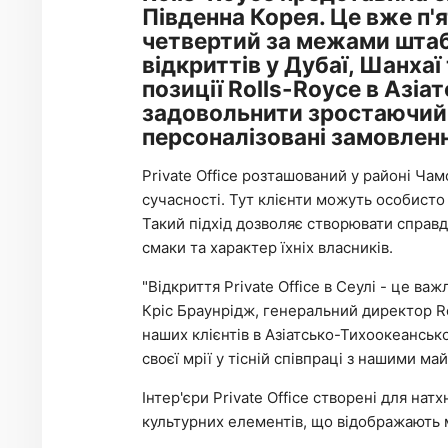
Південна Корея. Це вже п'я
четвертий за межами штаб-
відкриттів у Дубаї, Шанха
позиції Rolls-Royce в Азі
задовольнити зростаючий п
персоналізовані замовлен
Private Office розташований у районі Ча
сучасності. Тут клієнти можуть особисто
Такий підхід дозволяє створювати справді
смаки та характер їхніх власників.
"Відкриття Private Office в Сеулі - це ва
Кріс Браунрідж, генеральний директор R
наших клієнтів в Азіатсько-Тихоокеанськ
своєї мрії у тісній співпраці з нашими ма
Інтер'єри Private Office створені для на
культурних елементів, що відображають 