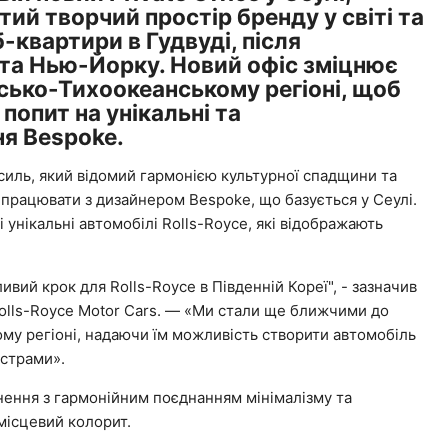
тий творчий простір бренду у світі та
квартири в Гудвуді, після
ї та Нью-Йорку. Новий офіс зміцнює
атсько-Тихоокеанському регіоні, щоб
опит на унікальні та
ня Bespoke.
мсиль, який відомий гармонією культурної спадщини та
 працювати з дизайнером Bespoke, що базується у Сеулі.
 унікальні автомобілі Rolls-Royce, які відображають
жливий крок для Rolls-Royce в Південній Кореї", - зазначив
olls-Royce Motor Cars. — «Ми стали ще ближчими до
ому регіоні, надаючи їм можливість створити автомобіль
йстрами».
тхнення з гармонійним поєднанням мінімалізму та
місцевий колорит.