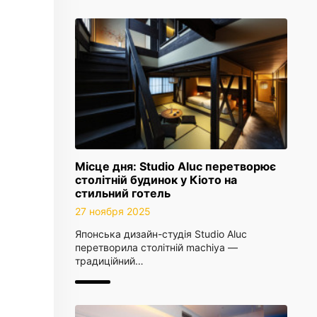
Місце дня: Studio Aluc перетворює
столітній будинок у Кіото на
стильний готель
27 ноября 2025
Японська дизайн-студія Studio Aluc
перетворила столітній machiya —
традиційний…