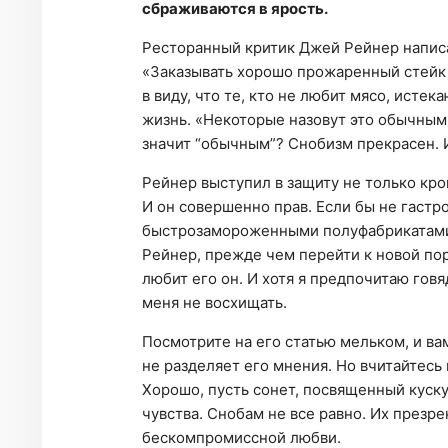
сбраживаются в ярость.
Ресторанный критик Джей Рейнер написа
«Заказывать хорошо прожаренный стейк 
в виду, что те, кто не любит мясо, истек
жизнь. «Некоторые назовут это обычным 
значит “обычным”? Снобизм прекрасен.
Рейнер выступил в защиту не только кро
И он совершенно прав. Если бы не гастр
быстрозамороженными полуфабрикатами.
Рейнер, прежде чем перейти к новой порц
любит его он. И хотя я предпочитаю го
меня не восхищать.
Посмотрите на его статью мельком, и ва
не разделяет его мнения. Но вчитайтесь 
Хорошо, пусть сонет, посвященный куску
чувства. Снобам не все равно. Их презр
бескомпромиссной любви.