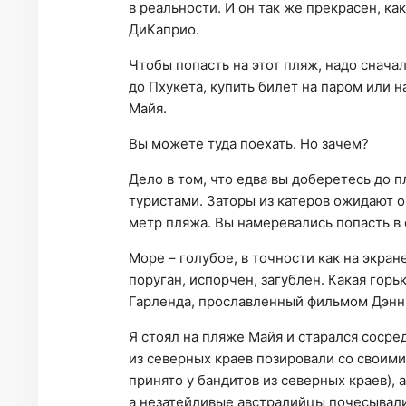
в реальности. И он так же прекрасен, ка
ДиКаприо.
Чтобы попасть на этот пляж, надо снача
до Пхукета, купить билет на паром или н
Майя.
Вы можете туда поехать. Но зачем?
Дело в том, что едва вы доберетесь до п
туристами. Заторы из катеров ожидают 
метр пляжа. Вы намеревались попасть в 
Море – голубое, в точности как на экра
поруган, испорчен, загублен. Какая горь
Гарленда, прославленный фильмом Дэнни 
Я стоял на пляже Майя и старался сосре
из северных краев позировали со своим
принято у бандитов из северных краев), 
а незатейливые австралийцы почесывали