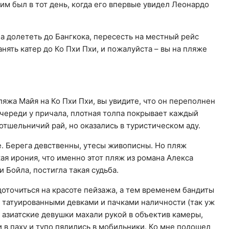
ким был в тот день, когда его впервые увидел Леонардо
ла долететь до Бангкока, пересесть на местный рейс
анять катер до Ко Пхи Пхи, и пожалуйста – вы на пляже
ляжа Майя на Ко Пхи Пхи, вы увидите, что он переполнен
очереди у причала, плотная толпа покрывает каждый
отшельничий рай, но оказались в туристическом аду.
не. Берега девственны, утесы живописны. Но пляж
кая ирония, что именно этот пляж из романа Алекса
Бойла, постигла такая судьба.
доточиться на красоте пейзажа, а тем временем бандиты
и татуированными девками и пачками наличности (так уж
а азиатские девушки махали рукой в объектив камеры,
 в паху и тупо пялились в мобильники. Ко мне подошел