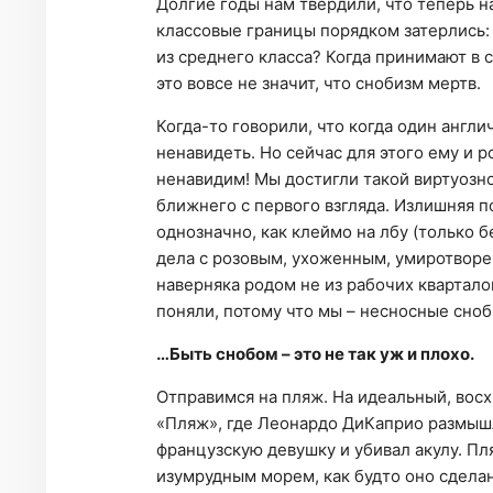
Долгие годы нам твердили, что теперь 
классовые границы порядком затерлись:
из среднего класса? Когда принимают в 
это вовсе не значит, что снобизм мертв.
Когда-то говорили, что когда один англи
ненавидеть. Но сейчас для этого ему и р
ненавидим! Мы достигли такой виртуозн
ближнего с первого взгляда. Излишняя п
однозначно, как клеймо на лбу (только б
дела с розовым, ухоженным, умиротвор
наверняка родом не из рабочих кварталов
поняли, потому что мы – несносные сно
…Быть снобом – это не так уж и плохо.
Отправимся на пляж. На идеальный, восх
«Пляж», где Леонардо ДиКаприо размышл
французскую девушку и убивал акулу. Пл
изумрудным морем, как будто оно сделан