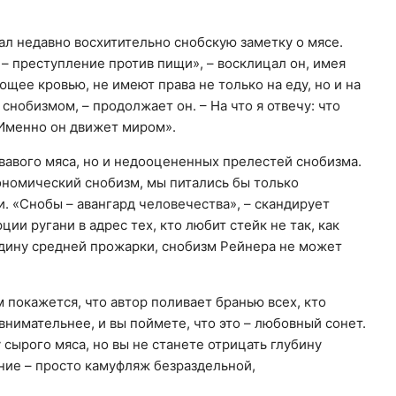
л недавно восхитительно снобскую заметку о мясе.
– преступление против пищи», – восклицал он, имея
ающее кровью, не имеют права не только на еду, но и на
снобизмом, – продолжает он. – На что я отвечу: что
 Именно он движет миром».
вавого мяса, но и недооцененных прелестей снобизма.
ономический снобизм, мы питались бы только
 «Снобы – авангард человечества», – скандирует
ии ругани в адрес тех, кто любит стейк не так, как
вядину средней прожарки, снобизм Рейнера не может
м покажется, что автор поливает бранью всех, кто
внимательнее, и вы поймете, что это – любовный сонет.
 сырого мяса, но вы не станете отрицать глубину
ение – просто камуфляж безраздельной,