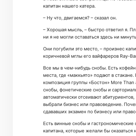
капитан нашего катера.
– Ну что, двигаемся? – сказал он.
– Хорошая мысль, – быстро ответил я. Пл
ни я не могли оставаться здесь ни минут
Они погубили это место, – произнес капи
коричневой мглы его вайфареров Ray-Ba
Все мы в чем-нибудь снобы. Есть кофей
места, где «маккьято» подают в стакане
композиция группы «Бостон» More Than a
снобы, фонетические снобы и сарториал
автоматически отсеивают абитуриентов,
выбрали бизнес или правоведение. Поче
сдававших экзамен по бизнесу или пра
Есть винные снобы и гастрономические с
капитана, которые желали бы оказаться 