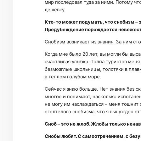
мир последовал туда за ними. Потому чт
дешевку.
Кто-то может подумать, что снобизм – 
Предубеждение порождается невежес
Снобизм возникает из знания. За ним ст
Когда мне было 20 лет, вы могли бы выса
счастливая улыбка. Толпа туристов меня
безмозглые школьницы, толстяки в плав
в теплом голубом море.
Сейчас я знаю больше. Нет знания без с
многое и понимают, насколько испоганен
не могу им наслаждаться – меня тошнит о
оголтелого снобизма, что я вынужден от
Сноб – это не жлоб. Жлобы только ненави
Снобы любят. С самоотречением, с безу