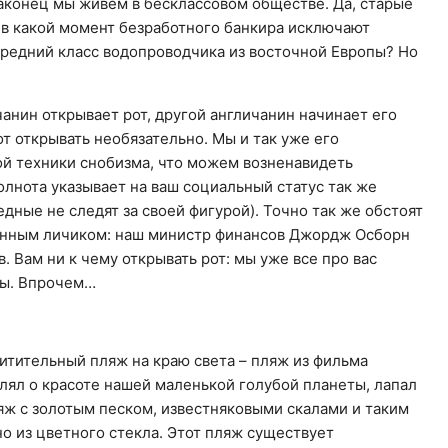
наконец мы живем в бесклассовом обществе. Да, старые
 в какой момент безработного банкира исключают
средний класс водопроводчика из восточной Европы? Но
чанин открывает рот, другой англичанин начинает его
от открывать необязательно. Мы и так уже его
ой техники снобизма, что можем возненавидеть
олнота указывает на ваш социальный статус так же
едные не следят за своей фигурой). Точно так же обстоят
енным личиком: наш министр финансов Джордж Осборн
. Вам ни к чему открывать рот: мы уже все про вас
бы. Впрочем…
итительный пляж на краю света – пляж из фильма
ял о красоте нашей маленькой голубой планеты, лапал
яж с золотым песком, известняковыми скалами и таким
о из цветного стекла. Этот пляж существует