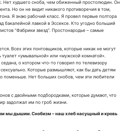
с. Нет худшего сноба, чем обиженный простолюдин. Он
цента. Но он не видит никакого противоречия в том,
она. Я знаю рабочий класс. Я провел первые полтора
ад бакалейной лавкой в Эссексе. Кто угодно больший
алистов “Фабрики звезд”. Простонародье – самые
ется. Всех этих понтовщиков, которые никак не могут
ь туалет «умывальной» или «мужской комнатой».
 седана, о котором что-то говорил по телевизору
 сексуально. Которые размышляют, как бы дать детям
то поменьше. Нет больших снобов, чем эти любители
жонов с двойными подбородками, которые думают, что
мир задолжал им по гроб жизни.
рым мы дышим. Снобизм – наш хлеб насущный и кровь