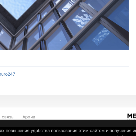
buro247
 связь
Архив
лях повышения удобства пользования этим сайтом и получения 