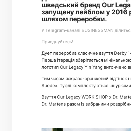
шведський бренд Our Lega
запущену лейблом у 2016 р
шляхом переробки.
У
Telegram-каналі
BUSINESSMAN ділиться 
Приєднуйтесь!
Дует переробив класичне взуття Derby 146
Перша ітерація зберігається мінімальною
логотип Our Legacy Yin Yang витончено в
Тим часом яскраво-оранжевий відтінок н
Suede». Туфлі комплектуються шнурками
Взуття Our Legacy WORK SHOP x Dr. Mart
Dr. Martens разом із вибраними роздріб