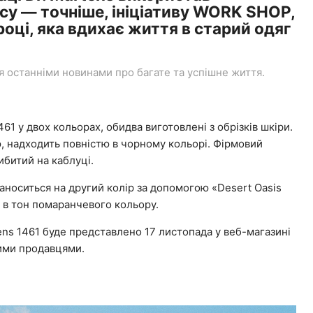
cy — точніше, ініціативу WORK SHOP,
оці, яка вдихає життя в старий одяг
останніми новинами про багате та успішне життя.
1 у двох кольорах, обидва виготовлені з обрізків шкіри.
, надходить повністю в чорному кольорі. Фірмовий
ибитий на каблуці.
аноситься на другий колір за допомогою «Desert Oasis
 в тон помаранчевого кольору.
ens 1461 буде представлено 17 листопада у веб-магазині
ними продавцями.