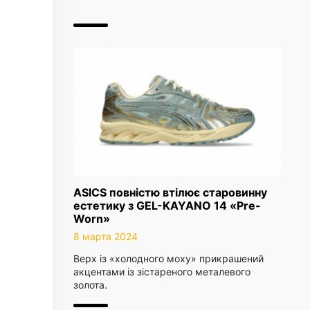
ASICS повністю втілює старовинну
естетику з GEL-KAYANO 14 «Pre-
Worn»
8 марта 2024
Верх із «холодного моху» прикрашений
акцентами із зістареного металевого
золота.