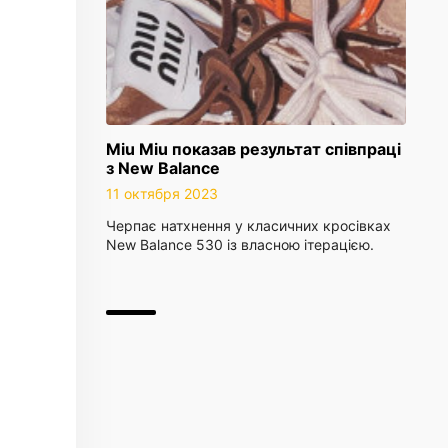
Miu Miu показав результат співпраці
з New Balance
11 октября 2023
Черпає натхнення у класичних кросівках
New Balance 530 із власною ітерацією.