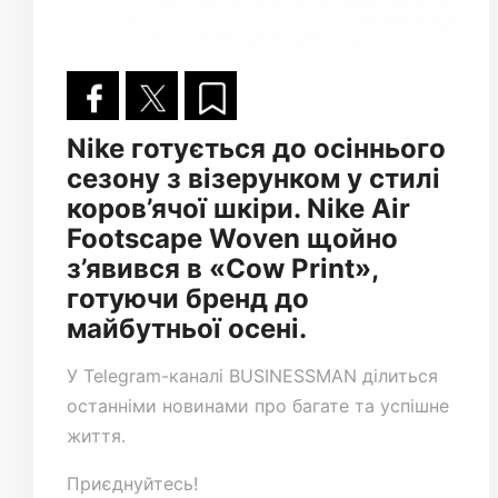
Nike готується до осіннього
сезону з візерунком у стилі
коров’ячої шкіри. Nike Air
Footscape Woven щойно
з’явився в «Cow Print»,
готуючи бренд до
майбутньої осені.
У
Telegram-каналі
BUSINESSMAN ділиться
останніми новинами про багате та успішне
життя.
Приєднуйтесь!