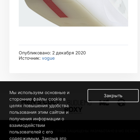
Опубликовано: 2 декабря 2020
Источник:
vogue
Мы используем основные и
Закрыть
сторонние файлы cookie в
целях повышения удобства
пользования этим сайтом и
получения информации о
взаимодействии
© 2019 BUSINESSMAN. ВСЕ ПРАВА ЗАЩИЩЕНЫ. РАЗРАБОТАНО В MC DESIGN.
пользователей с его
содержимым. Закрыв это