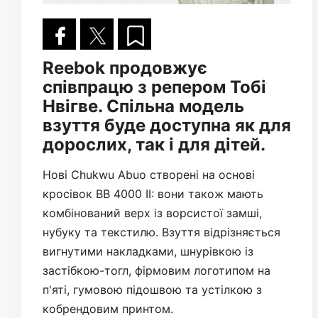
Reebok продовжує
співпрацю з репером Тобі
Нвігве. Спільна модель
взуття буде доступна як для
дорослих, так і для дітей.
Нові Chukwu Abuo створені на основі
кросівок BB 4000 II: вони також мають
комбінований верх із ворсистої замші,
нубуку та текстилю. Взуття відрізняється
вигнутими накладками, шнурівкою із
застібкою-тогл, фірмовим логотипом на
п'яті, гумовою підошвою та устілкою з
кобрендовим принтом.