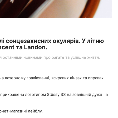
лі сонцезахисних окулярів. У літню
ncent та Landon.
останніми новинами про багате та успішне життя.
на лазерному гравіюванні, яскравих лінзах та оправах
 прикрашена логотипом Stüssy SS на зовнішній дужці, а
рнет-магазині лейблу.