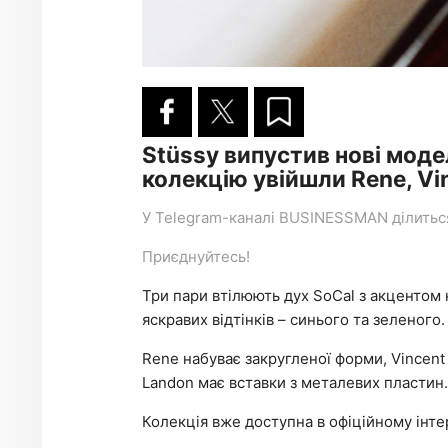
Stüssy випустив нові моде
колекцію увійшли Rene, Vi
У
Telegram-каналі
BUSINESSMAN ділиться 
Приєднуйтесь!
Три пари втілюють дух SoCal з акцентом 
яскравих відтінків – синього та зеленого.
Rene набуває закругленої форми, Vincent
Landon має вставки з металевих пластин.
Колекція вже доступна в офіційному інте