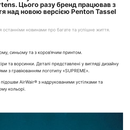
rtens. Цього разу бренд працював з
я над новою версією Penton Tassel
останніми новинами про багате та успішне життя.
ому, синьому та з коров’ячим принтом.
іри та ворсинки. Деталі представлені у вигляді дизайну
ицями з гравіюванням логотипу «SUPREME».
 підошви AirWair® з надрукованими устілками та
му кольорі.