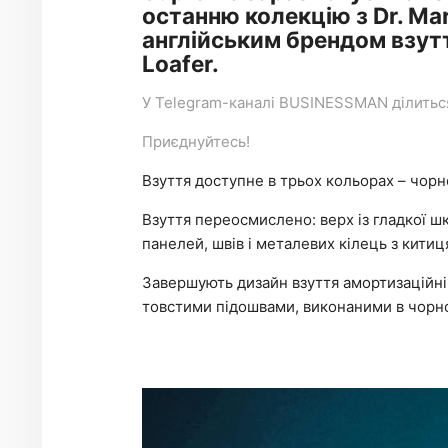
останню колекцію з Dr. Ma
англійським брендом взутт
Loafer.
У
Telegram-каналі
BUSINESSMAN ділиться 
Приєднуйтесь!
Взуття доступне в трьох кольорах – чорн
Взуття переосмислено: верх із гладкої шк
панелей, швів і металевих кілець з кит
Завершують дизайн взуття амортизаційні
товстими підошвами, виконаними в чорно