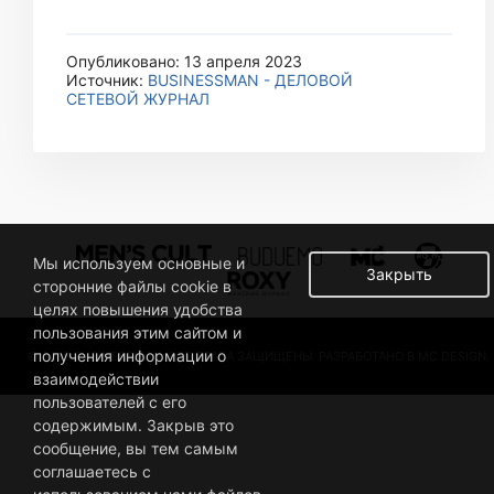
Опубликовано: 13 апреля 2023
Источник:
BUSINESSMAN - ДЕЛОВОЙ
СЕТЕВОЙ ЖУРНАЛ
Мы используем основные и
Закрыть
сторонние файлы cookie в
целях повышения удобства
пользования этим сайтом и
получения информации о
© 2019 BUSINESSMAN. ВСЕ ПРАВА ЗАЩИЩЕНЫ. РАЗРАБОТАНО В MC DESIGN.
взаимодействии
пользователей с его
содержимым. Закрыв это
сообщение, вы тем самым
соглашаетесь с