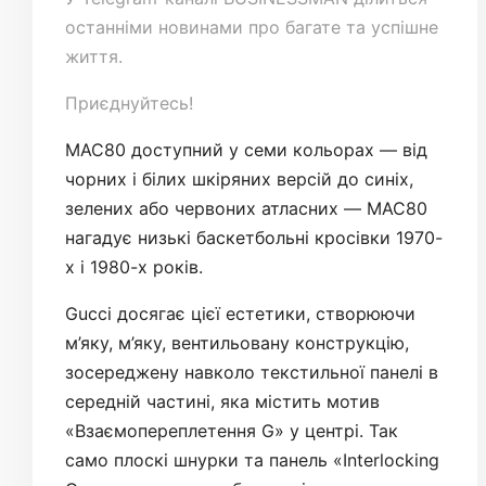
останніми новинами про багате та успішне
життя.
Приєднуйтесь!
MAC80 доступний у семи кольорах — від
чорних і білих шкіряних версій до синіх,
зелених або червоних атласних — MAC80
нагадує низькі баскетбольні кросівки 1970-
х і 1980-х років.
Gucci досягає цієї естетики, створюючи
м’яку, м’яку, вентильовану конструкцію,
зосереджену навколо текстильної панелі в
середній частині, яка містить мотив
«Взаємопереплетення G» у центрі. Так
само плоскі шнурки та панель «Interlocking