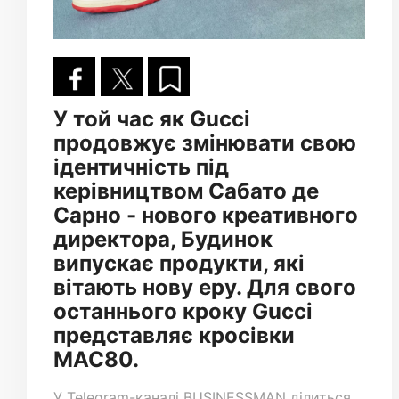
У той час як Gucci
продовжує змінювати свою
ідентичність під
керівництвом Сабато де
Сарно - нового креативного
директора, Будинок
випускає продукти, які
вітають нову еру. Для свого
останнього кроку Gucci
представляє кросівки
MAC80.
У
Telegram-каналі
BUSINESSMAN ділиться