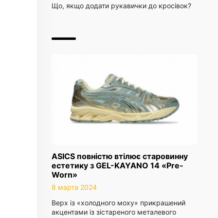
Що, якщо додати рукавички до кросівок?
ASICS повністю втілює старовинну
естетику з GEL-KAYANO 14 «Pre-
Worn»
8 марта 2024
Верх із «холодного моху» прикрашений
акцентами із зістареного металевого