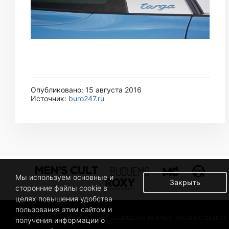
Опубликовано: 15 августа 2016
Источник:
buro247.ru
Мы используем основные и
Закрыть
сторонние файлы cookie в
целях повышения удобства
пользования этим сайтом и
© 2019 BUSINESSMAN. ВСЕ ПРАВА ЗАЩИЩЕНЫ. РАЗРАБОТАНО В MC DESIGN.
получения информации о