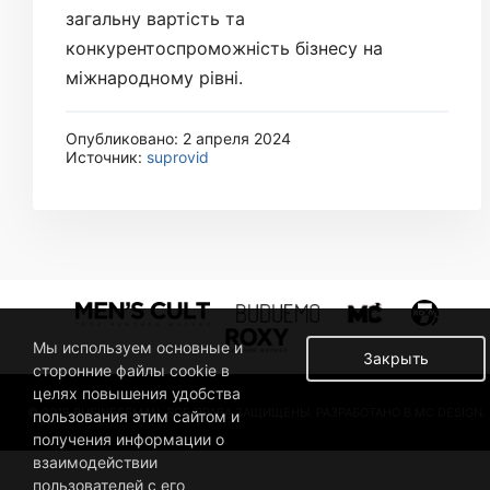
загальну вартість та
конкурентоспроможність бізнесу на
міжнародному рівні.
Опубликовано: 2 апреля 2024
Источник:
suprovid
Мы используем основные и
Закрыть
сторонние файлы cookie в
целях повышения удобства
© 2019 BUSINESSMAN. ВСЕ ПРАВА ЗАЩИЩЕНЫ. РАЗРАБОТАНО В MC DESIGN.
пользования этим сайтом и
получения информации о
взаимодействии
пользователей с его