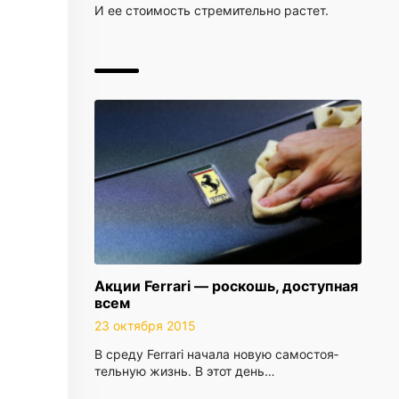
И ее стоимость стремительно растет.
Акции Ferrari — роскошь, доступная
всем
23 октября 2015
В среду Ferrari на­ча­ла новую са­мо­сто­я­
тель­ную жизнь. В этот день…