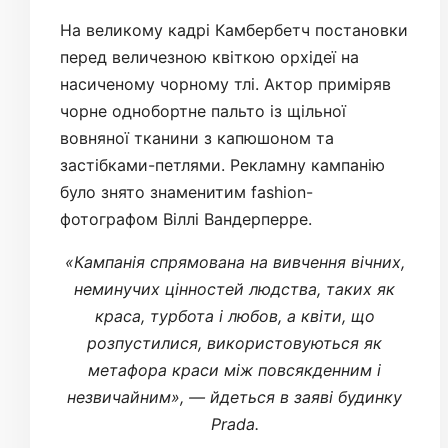
На великому кадрі Камбербетч постановки
перед величезною квіткою орхідеї на
насиченому чорному тлі. Актор приміряв
чорне однобортне пальто із щільної
вовняної тканини з капюшоном та
застібками-петлями. Рекламну кампанію
було знято знаменитим fashion-
фотографом Віллі Вандерперре.
«Кампанія спрямована на вивчення вічних,
неминучих цінностей людства, таких як
краса, турбота і любов, а квіти, що
розпустилися, використовуються як
метафора краси між повсякденним і
незвичайним», — йдеться в заяві будинку
Prada.