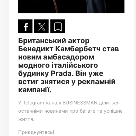
Британський актор
Бенедикт Камбербетч став
новим амбасадором
модного італійського
будинку Prada. Він уже
встиг знятися у рекламній
кампанії.
У
Telegram-каналі
BUSINESSMAN ділиться
останніми новинами про багате та успішне
життя.
Приєднуйтесь!