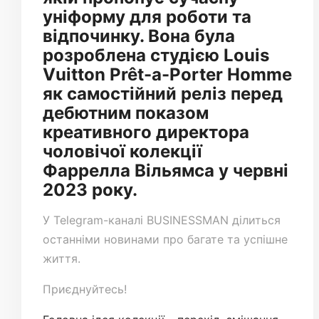
уніформу для роботи та
відпочинку. Вона була
розроблена студією Louis
Vuitton Prêt-a-Porter Homme
як самостійний реліз перед
дебютним показом
креативного директора
чоловічої колекції
Фаррелла Вільямса у червні
2023 року.
У
Telegram-каналі
BUSINESSMAN ділиться
останніми новинами про багате та успішне
життя.
Приєднуйтесь!