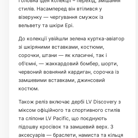
Головна ідея колекції – перехід, змішання
стилів. Насамперед він втілився у
візерунку — чергування смужок із
вельвету та шкіри Epi.
До колекції увійшли зелена куртка-авіатор
зі шкіряними вставками, костюми,
сорочки, штани — як класичні, так і
об'ємні, — жаккардовий бомбер, шорти,
червоний вовняний кардиган, сорочка із
замшевими вставками, джинсовий
костюм.
Також реліз включає дербі LV Discovery з
міксом офіційного та спортивного стилів
та сліпони LV Pacific, що поєднують
підошву кросівок та замшевий верх. З
аксесуарів — браслети, намиста та кільця