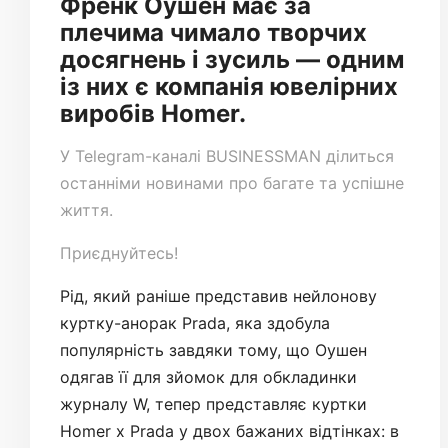
Френк Оушен має за
плечима чимало творчих
досягнень і зусиль — одним
із них є компанія ювелірних
виробів Homer.
У
Telegram-каналі
BUSINESSMAN ділиться
останніми новинами про багате та успішне
життя.
Приєднуйтесь!
Рід, який раніше представив нейлонову
куртку-анорак Prada, яка здобула
популярність завдяки тому, що Оушен
одягав її для зйомок для обкладинки
журналу W, тепер представляє куртки
Homer x Prada у двох бажаних відтінках: в