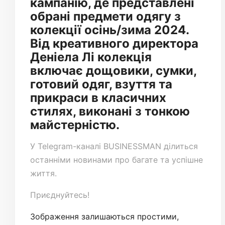
кампанію, де представлені
обрані предмети одягу з
колекції осінь/зима 2024.
Від креативного директора
Деніела Лі колекція
включає дощовики, сумки,
готовий одяг, взуття та
прикраси в класичних
стилях, виконані з тонкою
майстерністю.
У
Telegram-каналі
BUSINESSMAN ділиться
останніми новинами про багате та успішне
життя.
Приєднуйтесь!
Зображення залишаються простими,