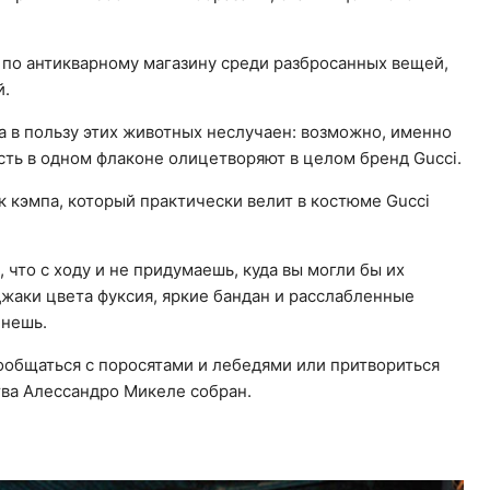
 по антикварному магазину среди разбросанных вещей,
й.
а в пользу этих животных неслучаен: возможно, именно
сть в одном флаконе олицетворяют в целом бренд Gucci.
 кэмпа, который практически велит в костюме Gucci
 что с ходу и не придумаешь, куда вы могли бы их
джаки цвета фуксия, яркие бандан и расслабленные
енешь.
ообщаться с поросятами и лебедями или притвориться
тва Алессандро Микеле собран.