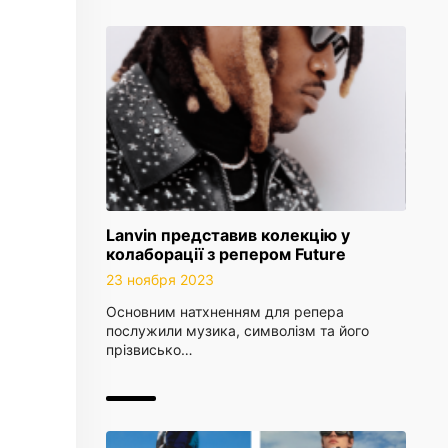
Lanvin представив колекцію у
колаборації з репером Future
23 ноября 2023
Основним натхненням для репера
послужили музика, символізм та його
прізвисько…