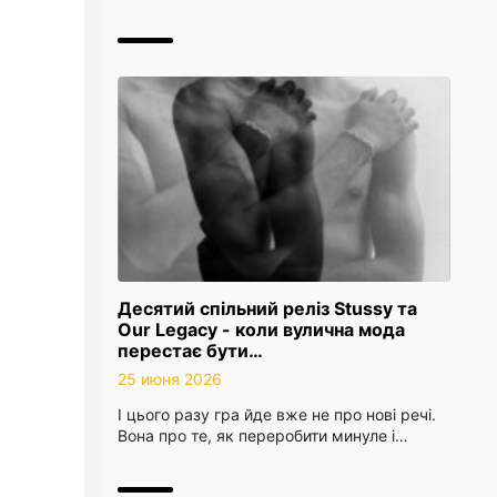
Десятий спільний реліз Stussy та
Our Legacy - коли вулична мода
перестає бути…
25 июня 2026
І цього разу гра йде вже не про нові речі.
Вона про те, як переробити минуле і…