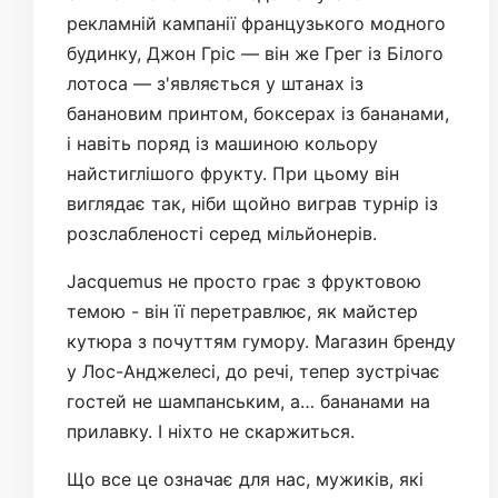
рекламній кампанії французького модного
будинку, Джон Гріс — він же Грег із Білого
лотоса — з'являється у штанах із
банановим принтом, боксерах із бананами,
і навіть поряд із машиною кольору
найстиглішого фрукту. При цьому він
виглядає так, ніби щойно виграв турнір із
розслабленості серед мільйонерів.
Jacquemus не просто грає з фруктовою
темою - він її перетравлює, як майстер
кутюра з почуттям гумору. Магазин бренду
у Лос-Анджелесі, до речі, тепер зустрічає
гостей не шампанським, а… бананами на
прилавку. І ніхто не скаржиться.
Що все це означає для нас, мужиків, які