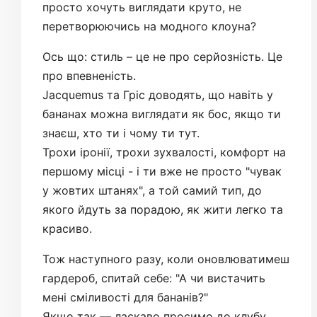
просто хочуть виглядати круто, не
перетворюючись на модного клоуна?
Ось що: стиль – це не про серйозність. Це
про впевненість.
Jacquemus та Гріс доводять, що навіть у
бананах можна виглядати як бос, якщо ти
знаєш, хто ти і чому ти тут.
Трохи іронії, трохи зухвалості, комфорт на
першому місці - і ти вже не просто "чувак
у жовтих штанях", а той самий тип, до
якого йдуть за порадою, як жити легко та
красиво.
Тож наступного разу, коли оновлюватимеш
гардероб, спитай себе: "А чи вистачить
мені сміливості для бананів?"
Якщо так — ласкаво просимо до клубу.