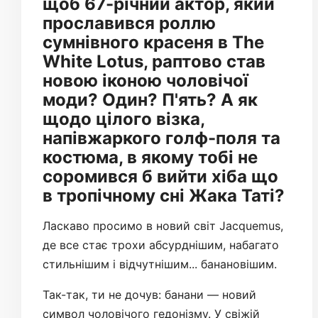
щоб 67-річний актор, який
прославився роллю
сумнівного красеня в The
White Lotus, раптово став
новою іконою чоловічої
моди? Один? П'ять? А як
щодо цілого візка,
напівжаркого голф-поля та
костюма, в якому тобі не
соромився б вийти хіба що
в тропічному сні Жака Таті?
Ласкаво просимо в новий світ Jacquemus,
де все стає трохи абсурднішим, набагато
стильнішим і відчутнішим... банановішим.
Так-так, ти не дочув: банани — новий
символ чоловічого гедонізму. У свіжій