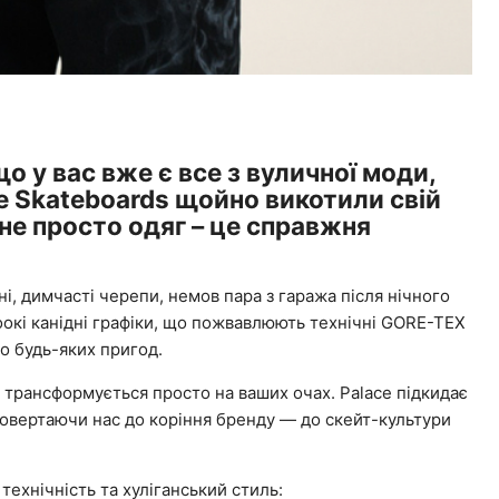
о у вас вже є все з вуличної моди,
e Skateboards щойно викотили свій
 не просто одяг – це справжня
і, димчасті черепи, немов пара з гаража після нічного
оокі канідні графіки, що пожвавлюють технічні GORE-TEX
до будь-яких пригод.
g трансформується просто на ваших очах. Palace підкидає
 повертаючи нас до коріння бренду — до скейт-культури
технічність та хуліганський стиль: