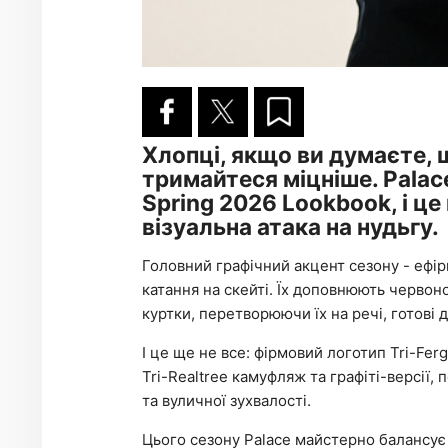
Хлопці, якщо ви думаєте, щ
тримайтеся міцніше. Palac
Spring 2026 Lookbook, і це
візуальна атака на нудьгу.
Головний графічний акцент сезону - ефірн
катання на скейті. Їх доповнюють червон
куртки, перетворюючи їх на речі, готові 
І це ще не все: фірмовий логотип Tri-Fer
Tri-Realtree камуфляж та графіті-версії,
та вуличної зухвалості.
Цього сезону Palace майстерно балансує 