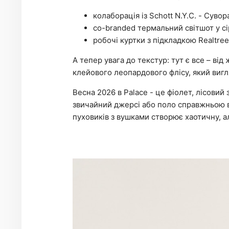
колаборація із Schott N.Y.C. - Суво
co-branded термальний світшот у сі
робочі куртки з підкладкою Realtree
А тепер увага до текстур: тут є все – в
клейового леопардового флісу, який виг
Весна 2026 в Palace - це фіолет, лісовий 
звичайний джерсі або поло справжньою 
пуховиків з вушками створює хаотичну, а