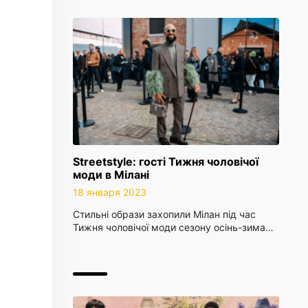
Streetstyle: гості Тижня чоловічої
моди в Мілані
18 января 2023
Стильні образи захопили Мілан під час
Тижня чоловічої моди сезону осінь-зима…