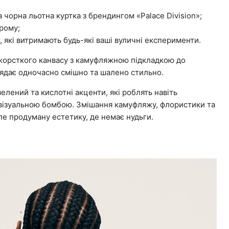
ра чорна льотна куртка з брендингом «Palace Division»;
рому;
, які витримають будь-які ваші вуличні експерименти.
ід жорсткого канвасу з камуфляжною підкладкою до
лядає одночасно смішно та шалено стильно.
зелений та кислотні акценти, які роблять навіть
візуальною бомбою. Змішання камуфляжу, флористики та
ле продуману естетику, де немає нудьги.