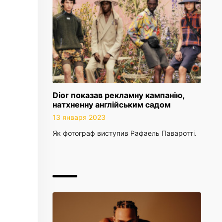
Dior показав рекламну кампанію,
натхненну англійським садом
13 января 2023
Як фотограф виступив Рафаель Паваротті.