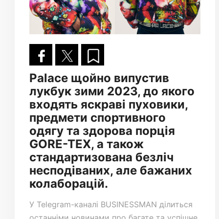
Palace щойно випустив
лукбук зими 2023, до якого
входять яскраві пуховики,
предмети спортивного
одягу та здорова порція
GORE-TEX, а також
стандартизована безліч
несподіваних, але бажаних
колаборацій.
У
Telegram-каналі
BUSINESSMAN ділиться
останніми новинами про багате та успішне