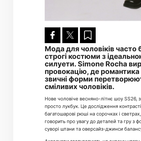
Мода для чоловіків часто
строгі костюми з ідеально
силуети. Simone Rocha ви
провокацію, де романтика 
звичні форми перетворюют
сміливих чоловіків.
Нове чоловіче весняно-літнє шоу SS26, зн
просто лукбук. Це дослідження контрастів
багатошарові рюші на сорочках і светра
говорить про увагу до деталей та гру з 
суворі штани та оверсайз-джинси балансу