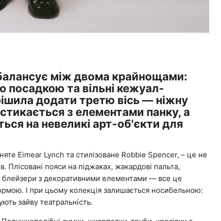
 балансує між двома крайнощами:
ю посадкою та вільні кежуал-
рішила додати третю вісь — ніжну
стикається з елементами панку, а
ься на невеликі арт-об'єкти для
яте Eimear Lynch та стилізоване Robbie Spencer, – це не
. Плісовані пояси на піджаках, жакардові пальта,
х, блейзери з декоративними елементами — все це
формою. І при цьому колекція залишається носибельною:
ють зайву театральність.