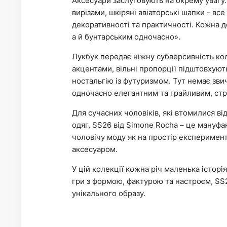
Аксесуари заслуговують на окрему увагу.
вирізами, шкіряні авіаторські шапки - в
декоративності та практичності. Кожна д
а й бунтарським одночасно».
Лукбук передає ніжну субверсивність ко
акцентами, вільні пропорції підштовхуют
ностальгію із футуризмом. Тут немає зв
одночасно елегантним та грайливим, ст
Для сучасних чоловіків, які втомилися ві
одяг, SS26 від Simone Rocha – це мануфа
чоловічу моду як на простір експеримент
аксесуаром.
У цій колекції кожна річ маленька історія
гри з формою, фактурою та настроєм, SS
унікального образу.