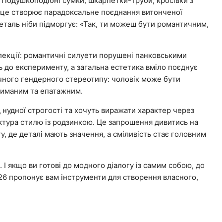
 Подушкоподібні сумки, шкарпетки-труби, кросівки з
се це створює парадоксальне поєднання витонченої
еталь ніби підморгує: «Так, ти можеш бути романтичним,
лекції: романтичні силуети порушені панковськими
ь до експерименту, а загальна естетика вміло поєднує
ичного гендерного стереотипу: чоловік може бути
риманим та епатажним.
д нудної строгості та хочуть виражати характер через
ктура стилю із родзинкою. Це запрошення дивитись на
у, де деталі мають значення, а сміливість стає головним
. І якщо ви готові до модного діалогу із самим собою, до
26 пропонує вам інструменти для створення власного,