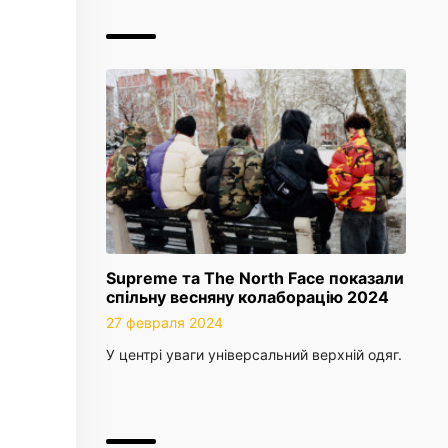
Supreme та The North Face показали
спільну весняну колаборацію 2024
27 февраля 2024
У центрі уваги універсальний верхній одяг.