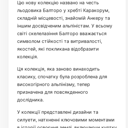
Цю нову колекцію названо на честь
льодовика Балторо у хребті Каракорум,
складній місцевості, знайомій Анкеру та
іншим досвідченим альпіністам. У всьому
світі скелелазіння Балторо вважається
символом стійкості та витривалості,
якостей, які покликана відобразити
колекція.
Ця колекція, яка заново винаходить
класику, спочатку була розроблена для
високогірного альпінізму, тепер
призначена для повсякденного
дослідника.
У колекції представлені дизайни та
силуети, натхненні ключовими моментами
в історії освоєння землі, включаючи куртку