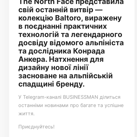
The North Face представила
свій останній витвір —
колекцію Baltoro, виражену
в поєднанні практичних
технологій та легендарного
досвіду відомого альпініста
та дослідника Конрада
Анкера. Натхнення для
дизайну нової лінії
засноване на альпійській
спадщині бренду.
У
Telegram-каналі
BUSINESSMAN ділиться
останніми новинами про багате та успішне
життя.
Приєднуйтесь!