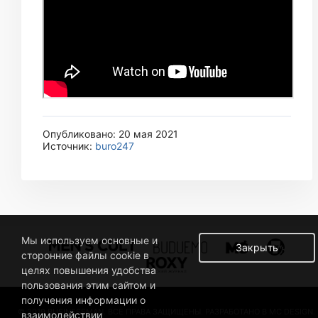
Опубликовано: 20 мая 2021
Источник:
buro247
Мы используем основные и
Закрыть
сторонние файлы cookie в
целях повышения удобства
пользования этим сайтом и
получения информации о
© 2019 BUSINESSMAN. ВСЕ ПРАВА ЗАЩИЩЕНЫ. РАЗРАБОТАНО В MC DESIGN.
взаимодействии