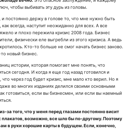
шоколаде вечно.
Это опасное заблуждение, и каждому
юч, чтобы выбивать эту дурь из головы.
, и постоянно держу в голове то, что мне нужно быть
 как всегда, наступит неожиданно для всех. А все
тяжело и плохо пережила кризис 2008 года. Бизнес
ители, физически еле выгребли из этого кризиса. А ведь
кротилось. Кто-то больше не смог начать бизнес заново.
-то новый бизнес.
аниц истории, которая помогает мне понять, что
ться сегодня. И когда я еще год назад готовился и
что через год будет кризис, мне мало кто верил. Но я
 даже во многих изданиях делился своими основными
как готовиться, если вы бизнесмен, или если вы наемный
иться.
из-за того, что у меня перед глазами постоянно висит
х плакатов, возможно, все шло бы по-другому. Поэтому
 вам в руки хорошие карты в будущем. Если, конечно,