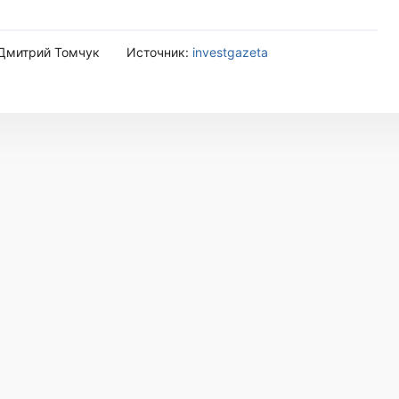
 Дмитрий Томчук
Источник:
investgazeta