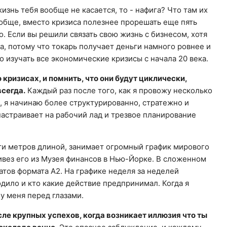
жизнь тебя вообще не касается, то - нафига? Что там их
ообще, вместо кризиса полезнее прорешать еще пять
о. Если вы решили связать свою жизнь с бизнесом, хотя
а, потому что токарь получает деньги намного ровнее и
о изучать все экономические кризисы с начала 20 века.
кризисах, и помнить, что они будут циклически,
всегда.
Каждый раз после того, как я провожу несколько
, я начинаю более структурированно, стратежно и
астраивает на рабочий лад и трезвое планирование
ти метров длиной, занимает огромный график мирового
ивез его из Музея финансов в Нью-Йорке. В сложенном
атов формата А2. На графике неделя за неделей
дило и кто какие действие предпринимал. Когда я
 у меня перед глазами.
сле крупных успехов, когда возникает иллюзия что ты