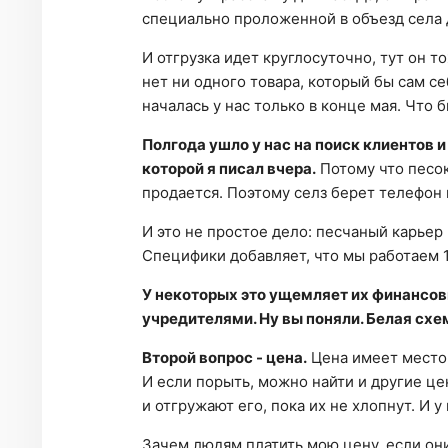
специально проложенной в объезд села 
И отгрузка идет круглосуточно, тут он т
нет ни одного товара, который бы сам се
началась у нас только в конце мая. Что 
Полгода ушло у нас на поиск клиентов и
которой я писал вчера.
Потому что песок
продается. Поэтому селз берет телефон 
И это не простое дело: песчаный карьер
Специфики добавляет, что мы работаем 1
У некоторых это ущемляет их финансов
учредителями. Ну вы поняли. Белая схем
Второй вопрос - цена.
Цена имеет место 
И если порыть, можно найти и другие це
и отгружают его, пока их не хлопнут. И 
Зачем людям платить мою цену, если они