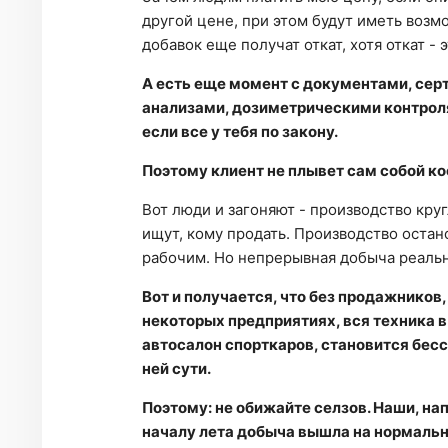
другой цене, при этом будут иметь возм
добавок еще получат откат, хотя откат -
А есть еще момент с документами, сер
анализами, дозиметрическими контроля
если все у тебя по закону.
Поэтому клиент не плывет сам собой ко
Вот люди и загоняют - производство кру
ищут, кому продать. Производство остан
рабочим. Но непрерывная добыча реальна
Вот и получается, что без продажников
некоторых предприятиях, вся техника в
автосалон спорткаров, становится бес
ней сути.
Поэтому: не обижайте селзов. Наши, нап
началу лета добыча вышла на нормальн