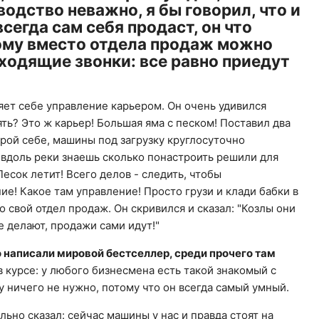
водство неважно, я бы говорил, что и
сегда сам себя продаст, он что
тому вместо отдела продаж можно
входящие звонки: все равно приедут
ляет себе управление карьером. Он очень удивился
лять? Это ж карьер! Большая яма с песком! Поставил два
 рой себе, машины под загрузку круглосуточно
 вдоль реки знаешь сколько понастроить решили для
есок летит! Всего делов - следить, чтобы
ие! Какое там управление! Просто грузи и клади бабки в
ро свой отдел продаж. Он скривился и сказал: "Козлы они
е делают, продажи сами идут!"
 написали мировой бестселлер, среди прочего там
 курсе: у любого бизнесмена есть такой знакомый с
 ничего не нужно, потому что он всегда самый умный.
ильно сказал: сейчас машины у нас и правда стоят на