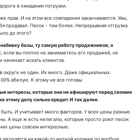
дороге в ожидании погрузки.
оже прав. И на этом все совпадения заканчиваются. Увы,
бя продавал. Песок - тем более. Непрерывная отгрузка
было до этого?
 набивку базы, ту самую работу продажников, о
, если вы плотно не занимаетесь его продажей, не
и начинает искать клиентов.
 в округе не один. Их много. Даже официальных.
00% вбелую. К этому не все готовы.
ые интересы, которые они не афишируют перед своими
а этому делу сильно вредит. И так далее.
быть. И учитывает много факторов. У всех цены разные.
ны. А еще ж есть нелегалы, которые просто роют песок
у них цены совсем интересные.
 загрузятся на какой-то мутной копанке по вообще