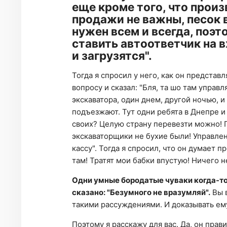
еще кроме того, что произ
продажи не важны, песок в
нужен всем и всегда, поэ
ставить автоответчик на 
и загрузятся".
Тогда я спросил у него, как он представ
вопросу и сказал: "Бля, та шо там управ
экскаватора, один днем, другой ночью, и
подъезжают. Тут одни ребята в Днепре и
своих? Целую страну перевезти можно! П
экскаваторщики не бухие были! Управлен
кассу". Тогда я спросил, что он думает п
там! Тратят мои бабки впустую! Ничего н
Одни умные бородатые чуваки когда-то
сказано: "Безумного не вразумляй".
Вы в
такими рассуждениями. И доказывать ему
Поэтому я расскажу для вас. Да, он прав