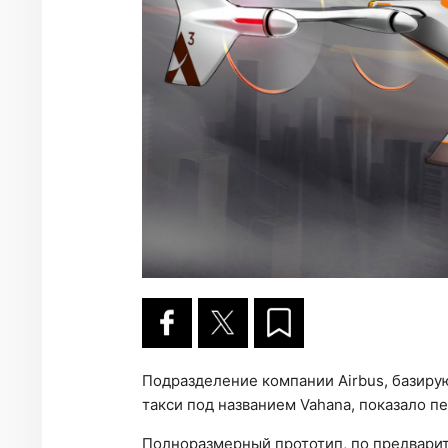
Подразделение компании Airbus, базир
такси под названием Vahana, показало п
Полноразмерный прототип, по предвари