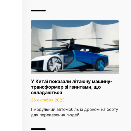
У Китаї показали літаючу машину-
трансформер зі гвинтами, що
складаються
26 октября 2023
І модульний автомобіль із дроном на борту
для перевезення людей.