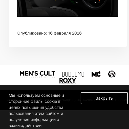
Опубликовано: 16 февраля 2026
Мы используем основные и
Закрыть
© 2019 BUSINESSMAN. ВСЕ ПРАВА ЗАЩИЩЕНЫ. РАЗРАБОТАНО В MC DESIGN.
сторонние файлы cookie в
целях повышения удобства
пользования этим сайтом и
получения информации о
взаимодействии