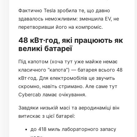
Фактично Tesla зробила те, що давно
здавалось неможливим: зменшила EV, не
перетворивши його на компроміс.
48 кВт·год, які працюють як
великі батареї
Під капотом (хоча тут уже майже немає
класичного “капота”) — батарея всього 48
кВт·год. Для електромобілів це звучить
скромно, навіть стримано. Але саме тут
Cybercab ламає очікування.
Завдяки низькій масі та аеродинаміці він
витискає з цієї батареї:
до 418 миль лабораторного запасу