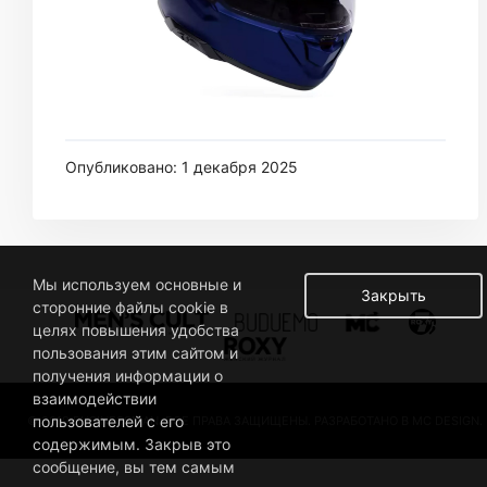
Опубликовано: 1 декабря 2025
Мы используем основные и
Закрыть
сторонние файлы cookie в
целях повышения удобства
пользования этим сайтом и
получения информации о
взаимодействии
пользователей с его
© 2019 BUSINESSMAN. ВСЕ ПРАВА ЗАЩИЩЕНЫ. РАЗРАБОТАНО В MC DESIGN.
содержимым. Закрыв это
сообщение, вы тем самым