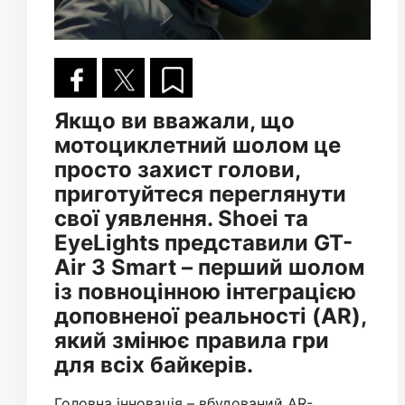
Якщо ви вважали, що
мотоциклетний шолом це
просто захист голови,
приготуйтеся переглянути
свої уявлення. Shoei та
EyeLights представили GT-
Air 3 Smart – перший шолом
із повноцінною інтеграцією
доповненої реальності (AR),
який змінює правила гри
для всіх байкерів.
Головна інновація – вбудований AR-