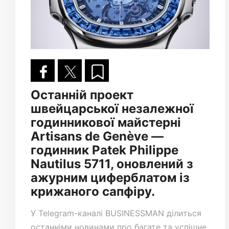
Останній проект
швейцарської незалежної
годинникової майстерні
Artisans de Genève —
годинник Patek Philippe
Nautilus 5711, оновлений з
ажурним циферблатом із
крижаного сапфіру.
У
Telegram-каналі
BUSINESSMAN ділиться
останніми новинами про багате та успішне