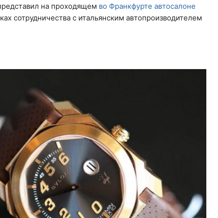
редставил на проходящем
во Франкфурте автосалоне
ках сотрудничества с итальянским автопроизводителем