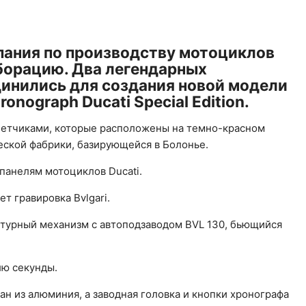
мпания по производству мотоциклов
борацию. Два легендарных
динились для создания новой модели
ronograph Ducati Special Edition.
етчиками, которые расположены на темно-красном
ской фабрики, базирующейся в Болонье.
 панелям мотоциклов Ducati.
т гравировка Bvlgari.
турный механизм с автоподзаводом BVL 130, бьющийся
лю секунды.
н из алюминия, а заводная головка и кнопки хронографа