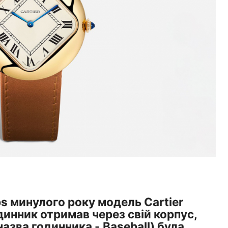
ps минулого року модель Cartier
динник отримав через свій корпус,
назва годинника - Baseball) була