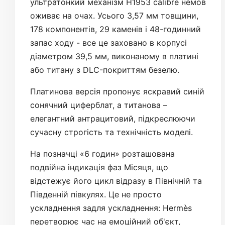
ультратонкий механізм H1953 calibre немов
оживає на очах. Усього 3,57 мм товщини,
178 компонентів, 29 каменів і 48-годинний
запас ходу - все це заховано в корпусі
діаметром 39,5 мм, виконаному в платині
або титану з DLC-покриттям безелю.
Платинова версія пропонує яскравий синій
сонячний циферблат, а титанова –
елегантний антрацитовий, підкреслюючи
сучасну строгість та технічність моделі.
На позначці «6 годин» розташована
подвійна індикація фаз Місяця, що
відстежує його цикл відразу в Північній та
Південній півкулях. Це не просто
ускладнення задля ускладнення: Hermès
перетворює час на емоційний об'єкт,