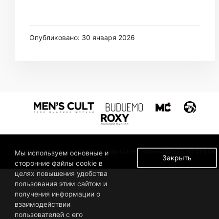
Опубликовано: 30 января 2026
© 2019 BUSINESSMAN. ВСЕ ПРАВА ЗАЩИЩЕНЫ. РАЗРАБОТАНО В MC DESIGN.
Мы используем основные и
Закрыть
сторонние файлы cookie в
целях повышения удобства
пользования этим сайтом и
получения информации о
взаимодействии
пользователей с его