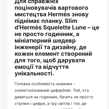
Для справжніх
поціновувачів вартового
мистецтва Hermès знову
піднімає планку. Slim
d’Hermès Squelette Lune – це
не просто годинник, а
мініатюрний шедевр
інженерії та дизайну, де
кожен елемент створений
для того, щоб дарувати
емоції та відчуття
унікальності.
Головна особливість новинки -
скелетонізований циферблат. Той, хто
дивиться на годинник, бачить не просто
стрілки і цифри, а гру світла і тіні, де