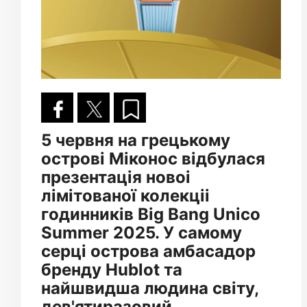
5 червня на грецькому
острові Міконос відбулася
презентація новоі
лімітованої колекціі
годинників Big Bang Unico
Summer 2025. У самому
серці острова амбасадор
бренду Hublot та
найшвидша людина світу,
дев'ятиразовий