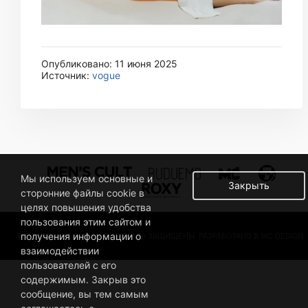
Опубликовано: 11 июня 2025
Источник:
vogue
Мы используем основные и
Закрыть
сторонние файлы cookie в
целях повышения удобства
пользования этим сайтом и
получения информации о
© 2019 BUSINESSMAN. ВСЕ ПРАВА ЗАЩИЩЕНЫ. РАЗРАБОТАНО В MC DESIGN.
взаимодействии
пользователей с его
содержимым. Закрыв это
сообщение, вы тем самым