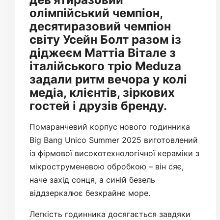
олімпійський чемпіон,
десятиразовий чемпіон
світу Усейн Болт разом із
діджеєм Маттіа Вітале з
італійського тріо Meduza
задали ритм вечора у колі
медіа, клієнтів, зіркових
гостей і друзів бренду.
Помаранчевий корпус нового годинника
Big Bang Unico Summer 2025 виготовлений
із фірмової високотехнологічної кераміки з
мікроструменевою обробкою – він сяє,
наче захід сонця, а синій безель
віддзеркалює безкрайнє море.
Легкість годинника досягається завдяки