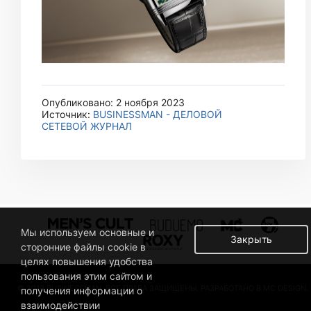
Опубликовано: 2 ноября 2023
Источник:
BUSINESSMAN - ДЕЛОВОЙ
СЕТЕВОЙ ЖУРНАЛ
Мы используем основные и
Закрыть
сторонние файлы cookie в
целях повышения удобства
пользования этим сайтом и
© 2019 BUSINESSMAN. ВСЕ ПРАВА ЗАЩИЩЕНЫ. РАЗРАБОТАНО В MC DESIGN.
получения информации о
взаимодействии