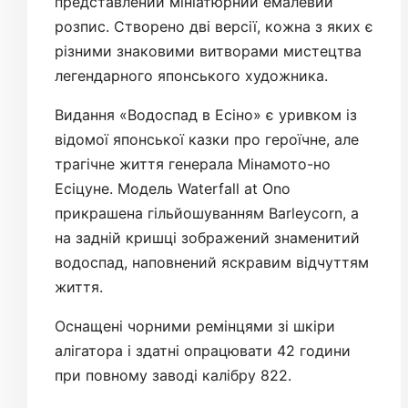
представлений мініатюрний емалевий
розпис. Створено дві версії, кожна з яких є
різними знаковими витворами мистецтва
легендарного японського художника.
Видання «Водоспад в Есіно» є уривком із
відомої японської казки про героїчне, але
трагічне життя генерала Мінамото-но
Есіцуне. Модель Waterfall at Ono
прикрашена гільйошуванням Barleycorn, а
на задній кришці зображений знаменитий
водоспад, наповнений яскравим відчуттям
життя.
Оснащені чорними ремінцями зі шкіри
алігатора і здатні опрацювати 42 години
при повному заводі калібру 822.