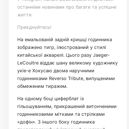
останніми новинами про багате та успішне
життя.
Приєднуйтесь!
На емальованій задній кришці годинника
зображено тигр, ілюстрований у стилі
китайської акварелі. Цього разу Jaeger-
LeCoultre віддає шану великому художнику
укіе-е Хокусаю двома наручними
годинниками Reverso Tribute, випущеними
обмеженим тиражем.
На одному боці циферблат із
гільошуванням, прикрашений витонченими
годинниковими мітками та стрілками
«дофін». З іншого боку годинника