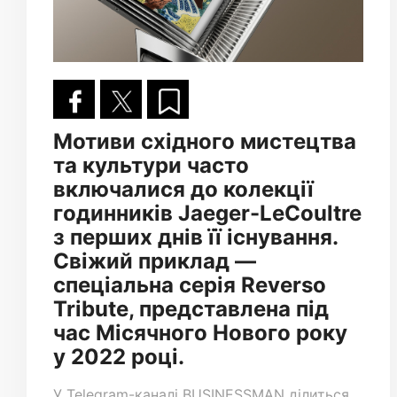
Мотиви східного мистецтва
та культури часто
включалися до колекції
годинників Jaeger-LeCoultre
з перших днів її існування.
Свіжий приклад —
спеціальна серія Reverso
Tribute, представлена під
час Місячного Нового року
у 2022 році.
У
Telegram-каналі
BUSINESSMAN ділиться